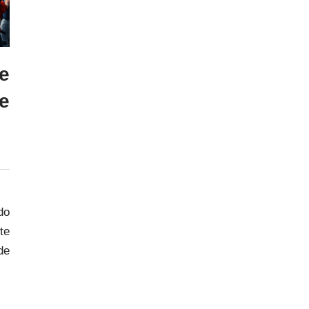
e
e
do
te
de