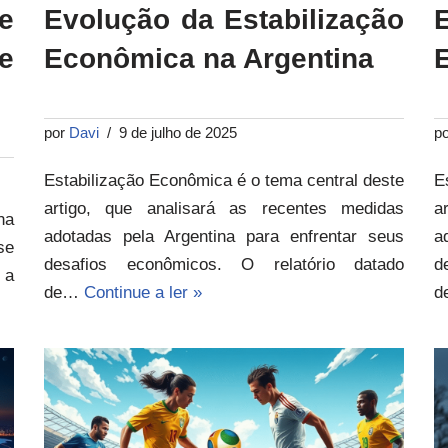
e
Evolução da Estabilização
e
Econômica na Argentina
por
Davi
9 de julho de 2025
p
Estabilização Econômica é o tema central deste
E
artigo, que analisará as recentes medidas
a
na
adotadas pela Argentina para enfrentar seus
a
se
desafios econômicos. O relatório datado
d
 a
de…
Continue a ler »
d