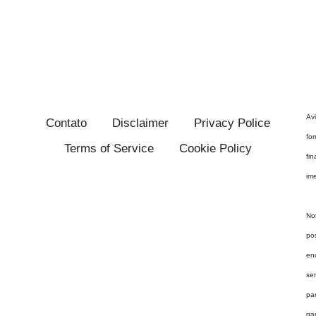
Av
Contato
Disclaimer
Privacy Police
fo
Terms of Service
Cookie Policy
fi
im
No
po
en
se
pa
ga