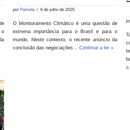
por
Pamela
6 de julho de 2025
p
de
O Monitoramento Climático é uma questão de
 o
extrema importância para o Brasil e para o
T
da
mundo. Neste contexto, o recente anúncio da
c
»
conclusão das negociações…
Continue a ler »
t
b
a 