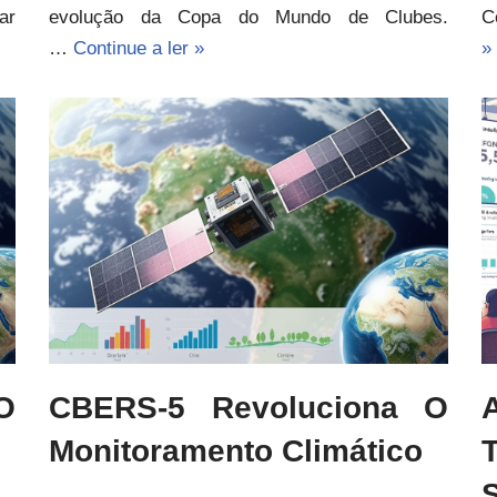
ar
evolução da Copa do Mundo de Clubes.
C
…
Continue a ler »
»
O
CBERS-5 Revoluciona O
Monitoramento Climático
S