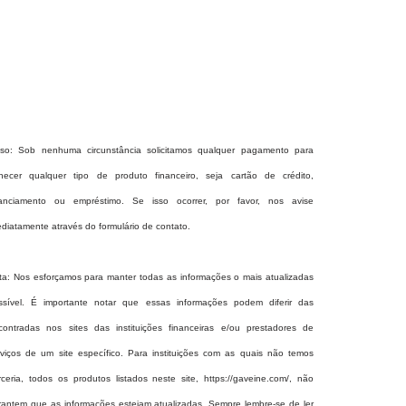
iso: Sob nenhuma circunstância solicitamos qualquer pagamento para
rnecer qualquer tipo de produto financeiro, seja cartão de crédito,
nanciamento ou empréstimo. Se isso ocorrer, por favor, nos avise
ediatamente através do formulário de contato.
ta: Nos esforçamos para manter todas as informações o mais atualizadas
ssível. É importante notar que essas informações podem diferir das
contradas nos sites das instituições financeiras e/ou prestadores de
rviços de um site específico. Para instituições com as quais não temos
rceria, todos os produtos listados neste site,
https://gaveine.com/
, não
rantem que as informações estejam atualizadas. Sempre lembre-se de ler