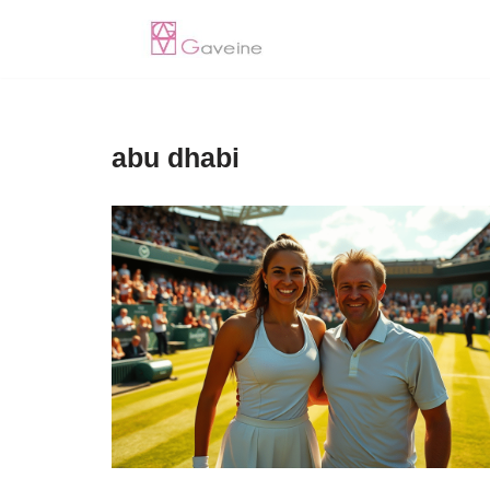
Pular
para
o
abu dhabi
conteúdo