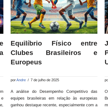
e
Equilíbrio Físico entre
a
Clubes Brasileiros e
Europeus
por
Andre
7 de julho de 2025
p
um
A análise do Desempenho Competitivo das
O
 e
equipes brasileiras em relação às europeias
B
e,
ganhou destaque recente, especialmente com a
m