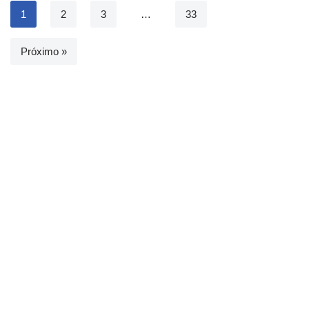
1
2
3
…
33
Próximo »