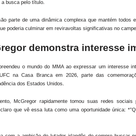
 a busca pelo título.
ão parte de uma dinâmica complexa que mantém todos e
que poderia culminar em reviravoltas significativas no camp
egor demonstra interesse i
reendeu o mundo do MMA ao expressar um interesse int
 UFC na Casa Branca em 2026, parte das comemoraç
dência dos Estados Unidos.
ento, McGregor rapidamente tomou suas redes sociais p
claro que vê essa luta como uma oportunidade única: *”Q
oa com a ambição do lutador irlandês de sempre buscar no