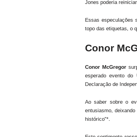
Jones poderia reiniciar
Essas especulações s
topo das etiquetas, o 
Conor McGr
Conor McGregor
surp
esperado evento do
Declaração de Indepen
Ao saber sobre o ev
entusiasmo, deixando 
histórico”*.
Este sentimento ress