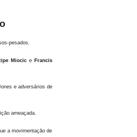
do
esos-pesados.
tipe Miocic
e
Francis
 Jones e adversários de
osição ameaçada.
 que a movimentação de