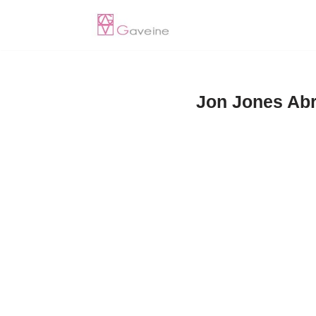
Pular
para
o
Jon Jones Abr
conteúdo