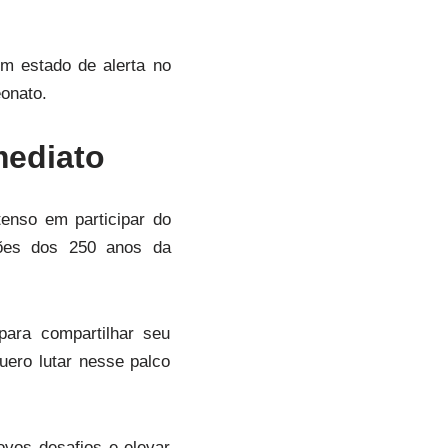
m estado de alerta no
eonato.
mediato
enso em participar do
ões dos 250 anos da
ara compartilhar seu
uero lutar nesse palco
vos desafios e elevar