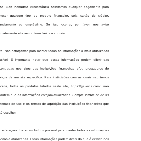
iso: Sob nenhuma circunstância solicitamos qualquer pagamento para
rnecer qualquer tipo de produto financeiro, seja cartão de crédito,
nanciamento ou empréstimo. Se isso ocorrer, por favor, nos avise
ediatamente através do formulário de contato.
ta: Nos esforçamos para manter todas as informações o mais atualizadas
ssível. É importante notar que essas informações podem diferir das
contradas nos sites das instituições financeiras e/ou prestadores de
rviços de um site específico. Para instituições com as quais não temos
rceria, todos os produtos listados neste site,
https://gaveine.com/
, não
rantem que as informações estejam atualizadas. Sempre lembre-se de ler
 termos de uso e os termos de aquisição das instituições financeiras que
cê escolher.
nsiderações: Fazemos todo o possível para manter todas as informações
ecisas e atualizadas. Essas informações podem diferir do que é exibido nos