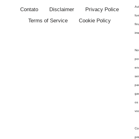
Av
Contato
Disclaimer
Privacy Police
fo
Terms of Service
Cookie Policy
fi
im
No
po
en
se
pa
ga
os
vo
Co
pr