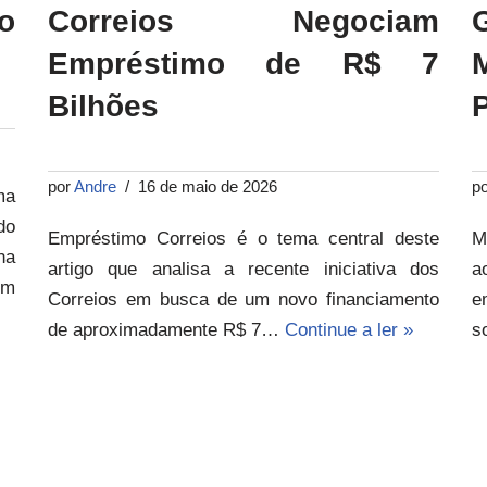
o
Correios Negociam
Empréstimo de R$ 7
Bilhões
por
Andre
16 de maio de 2026
p
ma
do
Empréstimo Correios é o tema central deste
M
na
artigo que analisa a recente iniciativa dos
a
um
Correios em busca de um novo financiamento
e
de aproximadamente R$ 7…
Continue a ler »
s