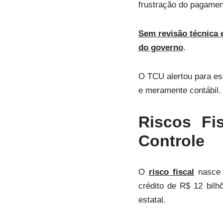
frustração do pagamen
Sem revisão técnica e
do governo
.
O TCU alertou para ess
e meramente contábil.
Riscos Fi
Controle
O
risco fiscal
nasce q
crédito de R$ 12 bil
estatal.