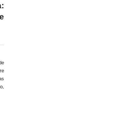
:
e
de
re
as
o,