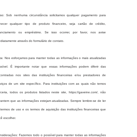
iso: Sob nenhuma circunstância solicitamos qualquer pagamento para
rnecer qualquer tipo de produto financeiro, seja cartão de crédito,
nanciamento ou empréstimo. Se isso ocorrer, por favor, nos avise
ediatamente através do formulário de contato.
ta: Nos esforçamos para manter todas as informações o mais atualizadas
ssível. É importante notar que essas informações podem diferir das
contradas nos sites das instituições financeiras e/ou prestadores de
rviços de um site específico. Para instituições com as quais não temos
rceria, todos os produtos listados neste site,
https://gaveine.com/
, não
rantem que as informações estejam atualizadas. Sempre lembre-se de ler
 termos de uso e os termos de aquisição das instituições financeiras que
cê escolher.
nsiderações: Fazemos todo o possível para manter todas as informações