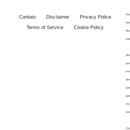
Av
Contato
Disclaimer
Privacy Police
fo
Terms of Service
Cookie Policy
fi
im
No
po
en
se
pa
ga
os
vo
Co