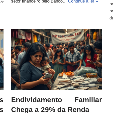
9%
setor financeiro pelo Banco…
Continue a ler »
b
p
d
s
Endividamento Familiar
s
Chega a 29% da Renda