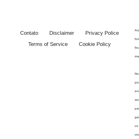
Av
Contato
Disclaimer
Privacy Police
fo
Terms of Service
Cookie Policy
fi
im
No
po
en
se
pa
ga
os
vo