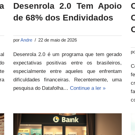
a
Desenrola 2.0 Tem Apoio
de 68% dos Endividados
por
Andre
22 de maio de 2026
p
al
Desenrola 2.0 é um programa que tem gerado
do
expectativas positivas entre os brasileiros,
C
te
especialmente entre aqueles que enfrentam
f
ra
dificuldades financeiras. Recentemente, uma
c
pesquisa do Datafolha…
Continue a ler »
f
c