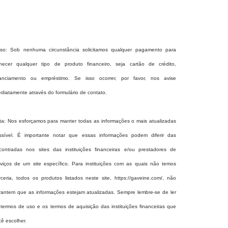
iso: Sob nenhuma circunstância solicitamos qualquer pagamento para
rnecer qualquer tipo de produto financeiro, seja cartão de crédito,
nanciamento ou empréstimo. Se isso ocorrer, por favor, nos avise
ediatamente através do formulário de contato.
ta: Nos esforçamos para manter todas as informações o mais atualizadas
ssível. É importante notar que essas informações podem diferir das
contradas nos sites das instituições financeiras e/ou prestadores de
rviços de um site específico. Para instituições com as quais não temos
rceria, todos os produtos listados neste site,
https://gaveine.com/
, não
rantem que as informações estejam atualizadas. Sempre lembre-se de ler
 termos de uso e os termos de aquisição das instituições financeiras que
cê escolher.