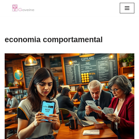
Pular
para
o
economia comportamental
conteúdo