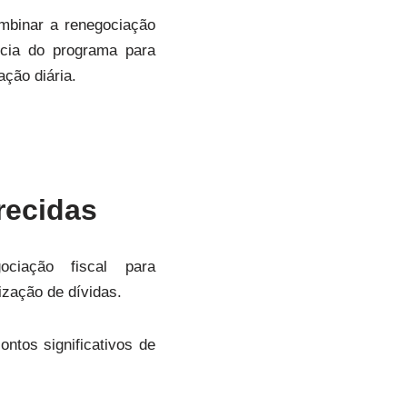
mbinar a renegociação
cia do programa para
ção diária.
recidas
ciação fiscal para
ização de dívidas.
tos significativos de