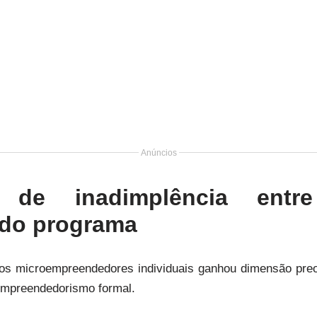
Anúncios
 de inadimplência ent
 do programa
 os microempreendedores individuais ganhou dimensão pre
 empreendedorismo formal.