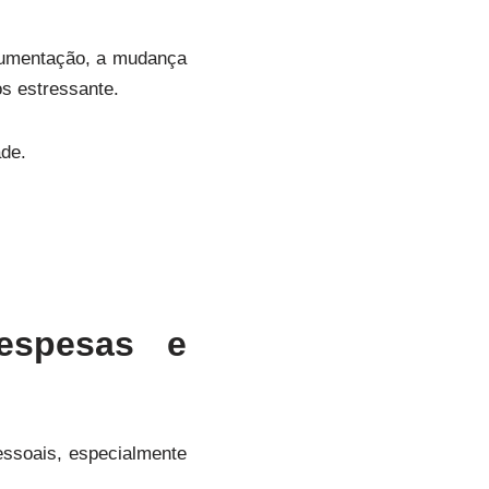
ocumentação, a mudança
s estressante.
ade.
Despesas e
essoais, especialmente