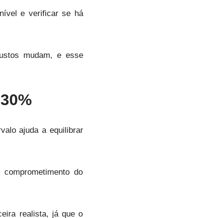
ível e verificar se há
custos mudam, e esse
 30%
valo ajuda a equilibrar
a comprometimento do
ra realista, já que o