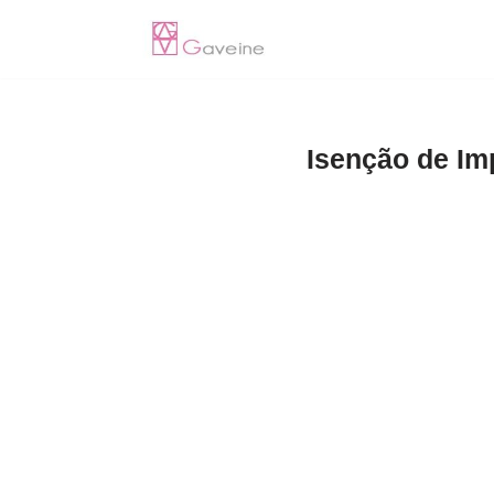
Pular
para
o
Isenção de Im
conteúdo