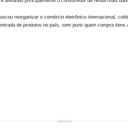
 e afetando principalmente o consumidor de renda mais baix
scou reorganizar o comércio eletrônico internacional, coibir
entrada de produtos no país, sem punir quem compra itens a
Anúncios