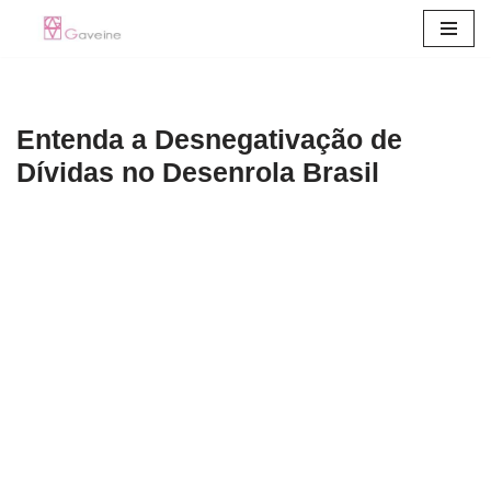
Pular
para
o
Entenda a Desnegativação de
conteúdo
Dívidas no Desenrola Brasil