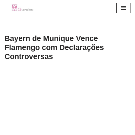
Pular
para
o
Bayern de Munique Vence
conteúdo
Flamengo com Declarações
Controversas