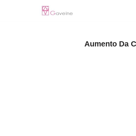
Pular
para
o
Aumento Da C
conteúdo