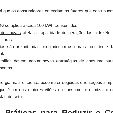
al que os consumidores entendam os fatores que contribue
46
se aplica a cada 100 kWh consumidos.
 de chuvas
afeta a capacidade de geração das hidrelétri
 caras.
ias são prejudicadas, exigindo um uso mais consciente da
nta.
mílias devem adotar novas estratégias de consumo par
mentos.
ergia mais eficiente, podem ser seguidas orientações simp
, que é um dos maiores vilões no consumo, e otimizar o u
tas do setor.
as Práticas para Reduzir o 