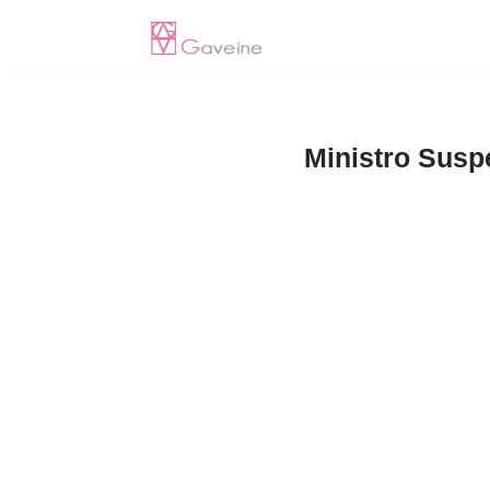
Pular
para
o
Ministro Susp
conteúdo