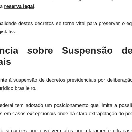
da
reserva legal
.
inalidade destes decretos se torna vital para preservar o eq
islativa.
ência sobre Suspensão d
ais
ente à suspensão de decretos presidenciais por deliberaçã
ídico brasileiro.
ederal tem adotado um posicionamento que limita a possib
 em casos excepcionais onde há clara extrapolação do pod
o situações que envolvem atos que claramente
ultrapas