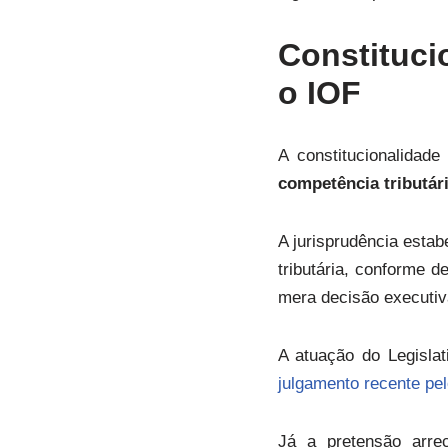
Constituc
o IOF
A constitucionalida
competência tributár
A jurisprudência esta
tributária, conforme 
mera decisão executiv
A atuação do Legisla
julgamento recente pe
Já a pretensão arre