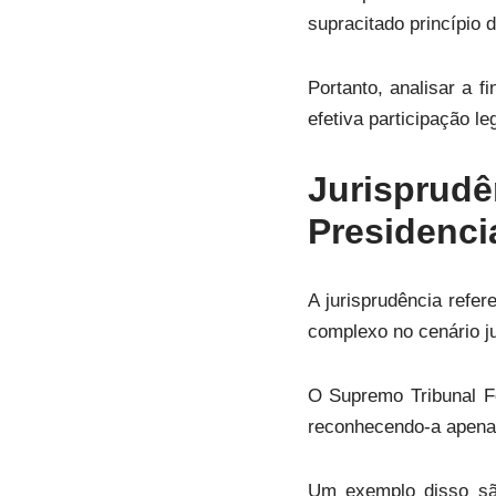
supracitado princípio 
Portanto, analisar a f
efetiva participação leg
Jurisprud
Presidenci
A jurisprudência refer
complexo no cenário jur
O Supremo Tribunal F
reconhecendo-a apenas
Um exemplo disso sã