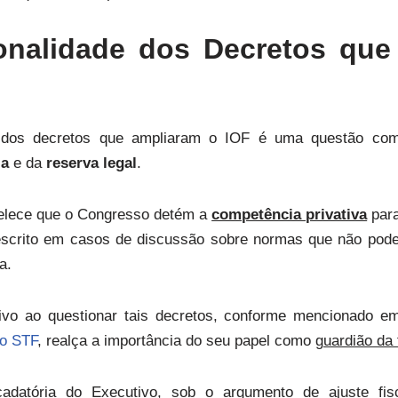
ionalidade dos Decretos que
de dos decretos que ampliaram o IOF é uma questão com
ia
e da
reserva legal
.
belece que o Congresso detém a
competência privativa
para
descrito em casos de discussão sobre normas que não pode
a.
tivo ao questionar tais decretos, conforme mencionado e
lo STF
, realça a importância do seu papel como
guardião da 
cadatória do Executivo, sob o argumento de ajuste fi