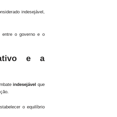
onsiderado indesejável,
o entre o governo e o
lativo e a
embate
indesejável
que
ição.
abelecer o equilíbrio