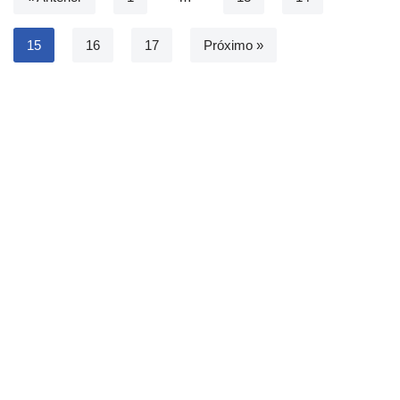
15
16
17
Próximo »
Neve
| Movido a
WordPress